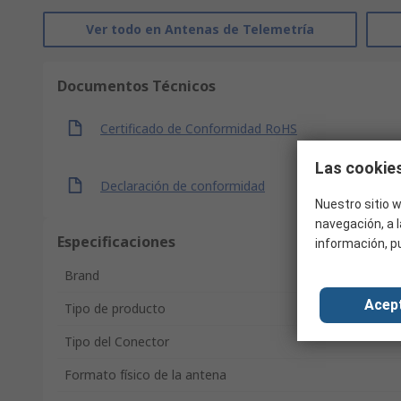
Ver todo en Antenas de Telemetría
Documentos Técnicos
Certificado de Conformidad RoHS
Las cookies
Declaración de conformidad
Nuestro sitio w
navegación, a l
Especificaciones
información, p
Brand
Acep
Tipo de producto
Tipo del Conector
Formato físico de la antena