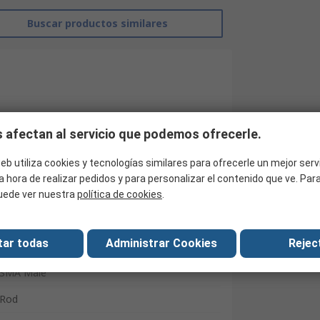
Buscar productos similares
 afectan al servicio que podemos ofrecerle.
eb utiliza cookies y tecnologías similares para ofrecerle un mejor serv
a hora de realizar pedidos y para personalizar el contenido que ve. Pa
uede ver nuestra
política de cookies
.
Wurth Elektronik
tar todas
Administrar Cookies
Reject
Antena de telemetría
SMA Male
Rod