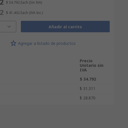
92
$ 34.792
Each
(Sin IVA)
02
$ 41.402
Each
(IVA Inc.)
Añadir al carrito
Agregar a listado de productos
Precio
Unitario sin
IVA
$ 34.792
$ 31.311
$ 28.870