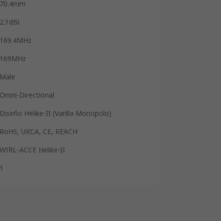
70.4mm
2.1dBi
169.4MHz
169MHz
Male
Omni-Directional
Diseño Helike-II (Varilla Monopolo)
RoHS, UKCA, CE, REACH
WIRL-ACCE Helike-II
1