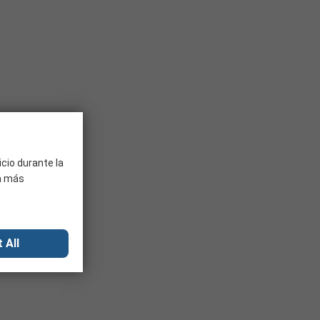
icio durante la
ra más
 All