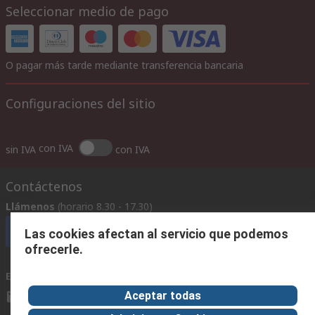
Seleccionar medio de pago
O pagar más tarde mediante transferencia bancaria
Configuraciones del sitio
con IVA
sin IVA
con IVA
Contáctenos
Llámenos
(horario 8.30 - 17.30)
Llámenos
Las cookies afectan al servicio que podemos
ofrecerle.
Envíenos un email
usualmente respondemos en 24 horas
Aceptar todas
ventas@rschile.cl