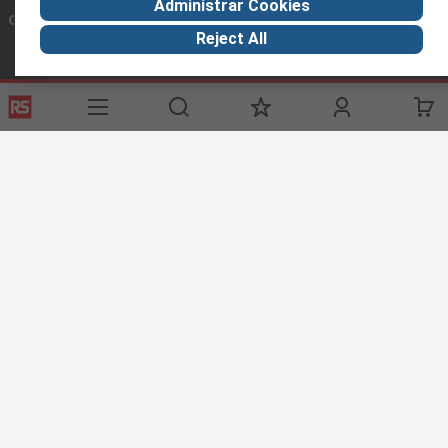
Administrar Cookies
Conectar con nosotros
Reject All
Links de ayuda
Servicios
Acerca de RS
Industria
Registrarse
Acerca de RS
Zona Industria
Entrega
En el mundo
Fabricación
Pago
Grupo corporativo
Exportar
ESG
Términos del sitio
Condiciones de venta
Política de
privacidad
Cookie Policy
©RS Group Ltd. 2020
RS Group Ltda.
Teléfonos
+56950121474 / +56999183167
ventas@rschile.cl