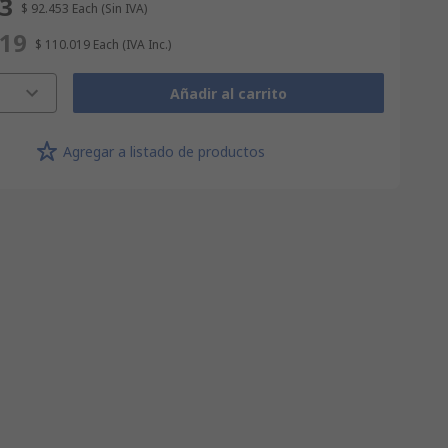
53
$ 92.453
Each
(Sin IVA)
019
$ 110.019
Each
(IVA Inc.)
Añadir al carrito
Agregar a listado de productos