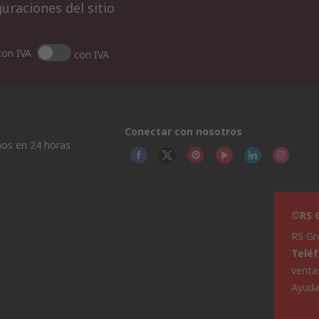
uraciones del sitio
con IVA
con IVA
Conectar con nosotros
os en 24 horas
©RS G
RS Gr
Telé
venta
Ayud