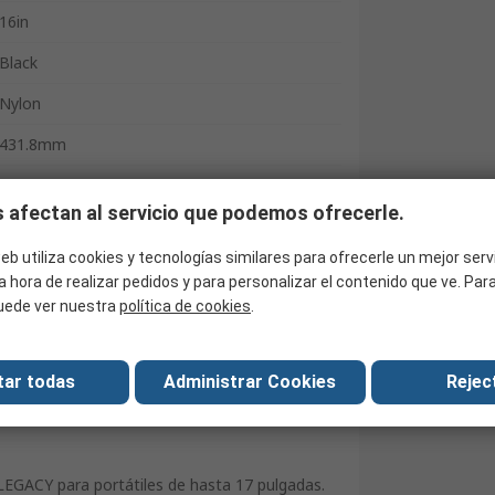
16in
Black
Nylon
431.8mm
152.4mm
 afectan al servicio que podemos ofrecerle.
330.2mm
eb utiliza cookies y tecnologías similares para ofrecerle un mejor serv
RoHS
a hora de realizar pedidos y para personalizar el contenido que ve. Pa
uede ver nuestra
Legacy
política de cookies
.
China
tar todas
Administrar Cookies
Reject
LEGACY para portátiles de hasta 17 pulgadas.