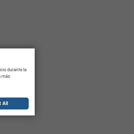
icio durante la
ra más
 All