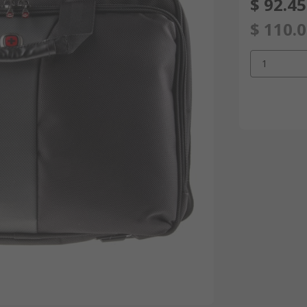
$ 92.4
$ 110.
1