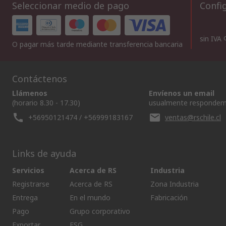
Seleccionar medio de pago
Config
sin IVA
O pagar más tarde mediante transferencia bancaria
Contáctenos
Llámenos
Envíenos un email
(horario 8.30 - 17.30)
usualmente respondem
+56950121474 / +56999183167
ventas@rschile.cl
Links de ayuda
Servicios
Acerca de RS
Industria
Registrarse
Acerca de RS
Zona Industria
Entrega
En el mundo
Fabricación
Pago
Grupo corporativo
Exportar
ESG