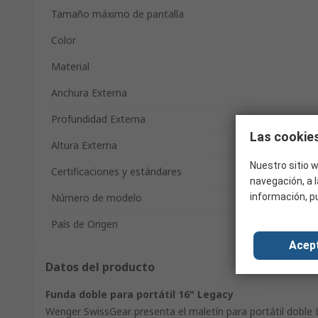
Tamaño máximo de pantalla
Color
Material
Anchura Externa
Profundidad Externa
Las cookies
Altura Externa
Nuestro sitio w
Certificaciones y estándares
navegación, a l
Número de modelo
información, p
País de Origen
Acep
Datos del producto
Funda doble para portátil 16" Legacy
Wenger SwissGear presenta el maletín para portátil doble 