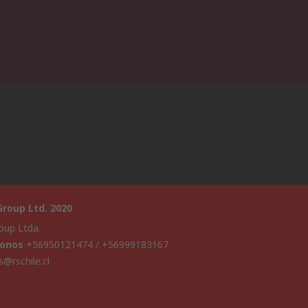
roup Ltd. 2020
oup Ltda.
fonos
+56950121474 / +56999183167
s@rschile.cl
a