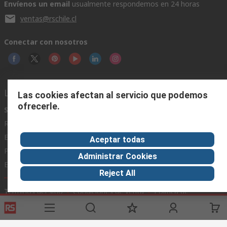
Envíenos un email
usualmente respondemos en 24 horas
ventas@rschile.cl
Conectar con nosotros
Links de ayuda
Las cookies afectan al servicio que podemos
ofrecerle.
Servicios
Acerca de RS
Industria
Registrarse
Acerca de RS
Zona Industria
Entrega
En el mundo
Fabricación
Aceptar todas
Pago
Grupo corporativo
Administrar Cookies
Exportar
ESG
Reject All
Términos del sitio
Condiciones de venta
Política de
privacidad
Cookie Policy
©RS Group Ltd. 2020