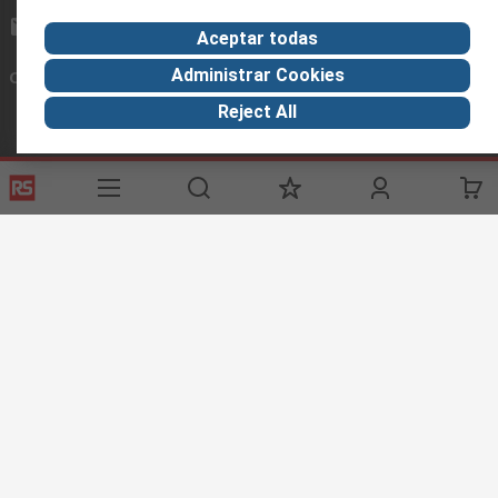
ventas@rschile.cl
Aceptar todas
Administrar Cookies
Conectar con nosotros
Reject All
Links de ayuda
Servicios
Acerca de RS
Industria
Registrarse
Acerca de RS
Zona Industria
Entrega
En el mundo
Fabricación
Pago
Grupo corporativo
Exportar
ESG
Términos del sitio
Condiciones de venta
Política de
privacidad
Cookie Policy
©RS Group Ltd. 2020