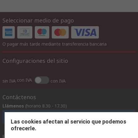
Seleccionar medio de pago
O pagar más tarde mediante transferencia bancaria
Configuraciones del sitio
con IVA
sin IVA
con IVA
Contáctenos
Llámenos
(horario 8.30 - 17.30)
Llámenos
Las cookies afectan al servicio que podemos
ofrecerle.
Envíenos un email
usualmente respondemos en 24 horas