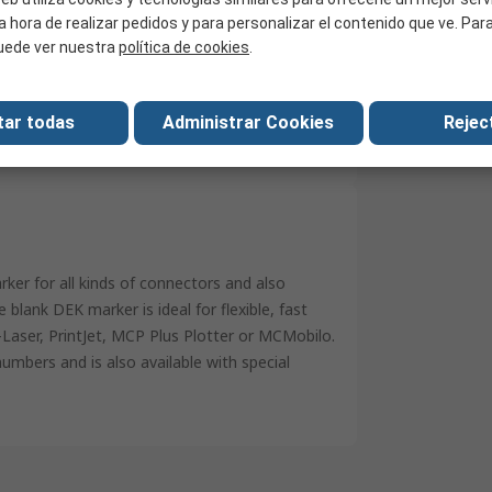
Conductor, Subsistemas electrónicos,
a hora de realizar pedidos y para personalizar el contenido que ve. Pa
Conectores enchufables, Conectores de cable
uede ver nuestra
política de cookies
.
Weidmuller
DIN EN ISO 6789-2:2017
tar todas
Administrar Cookies
Reject
Germany
ker for all kinds of connectors and also
blank DEK marker is ideal for flexible, fast
k-Laser, PrintJet, MCP Plus Plotter or MCMobilo.
numbers and is also available with special