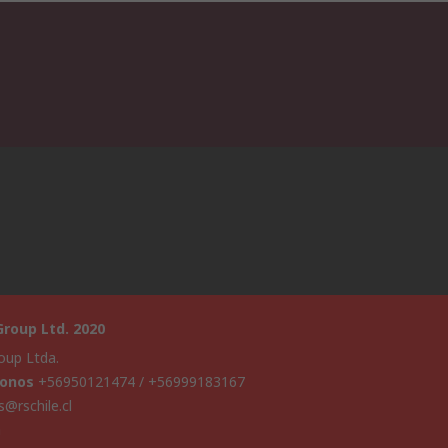
roup Ltd. 2020
oup Ltda.
fonos
+56950121474 / +56999183167
s@rschile.cl
a