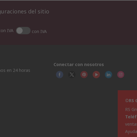
uraciones del sitio
con IVA
con IVA
Conectar con nosotros
os en 24 horas
©RS G
RS Gr
Telé
venta
Ayud