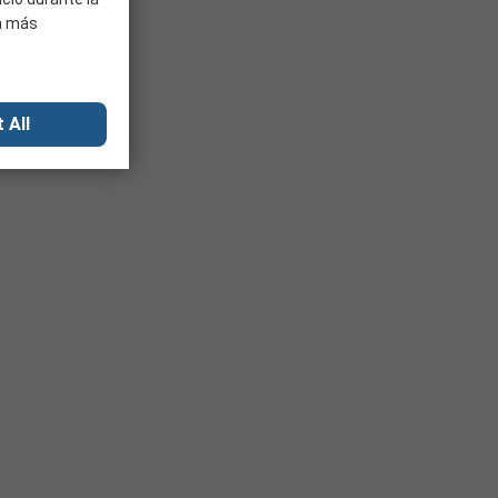
ra más
 All