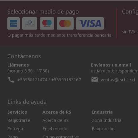
Seleccionar medio de pago
Config
sin IVA
O pagar más tarde mediante transferencia bancaria
Contáctenos
Llámenos
Envíenos un email
(horario 8.30 - 17.30)
usualmente respondem
+56950121474 / +56999183167
ventas@rschile.cl
Links de ayuda
Servicios
Acerca de RS
Industria
Registrarse
Acerca de RS
Zona Industria
Entrega
En el mundo
Fabricación
Pago
Grupo corporativo