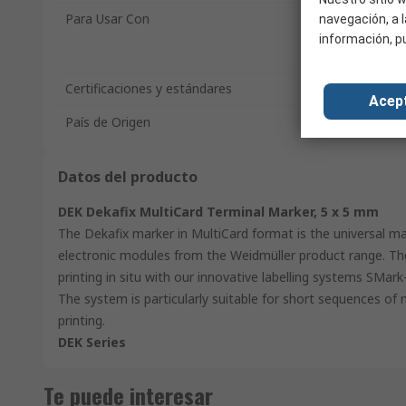
Para Usar Con
navegación, a l
información, p
Certificaciones y estándares
Acep
País de Origen
Datos del producto
DEK Dekafix MultiCard Terminal Marker, 5 x 5 mm
The Dekafix marker in MultiCard format is the universal mar
electronic modules from the Weidmüller product range. The 
printing in situ with our innovative labelling systems SMar
The system is particularly suitable for short sequences of 
printing.
DEK Series
Te puede interesar