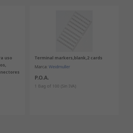
ra uso
Terminal markers,blank,2 cards
os,
Marca
:
Weidmuller
onectores
P.O.A.
1 Bag of 100
(Sin IVA)