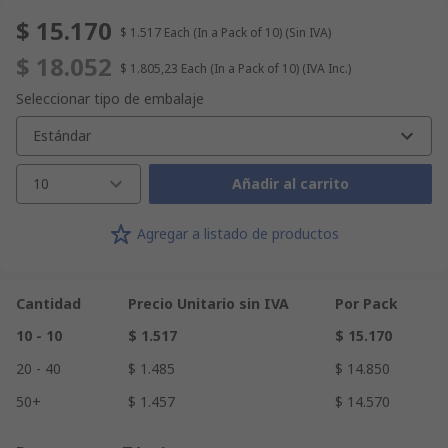
$ 15.170
$ 1.517
Each (In a Pack of 10)
(Sin IVA)
$ 18.052
$ 1.805,23
Each (In a Pack of 10)
(IVA Inc.)
Seleccionar tipo de embalaje
Estándar
10
Añadir al carrito
Agregar a listado de productos
Cantidad
Precio Unitario sin IVA
Por Pack
10 - 10
$ 1.517
$ 15.170
20 - 40
$ 1.485
$ 14.850
50+
$ 1.457
$ 14.570