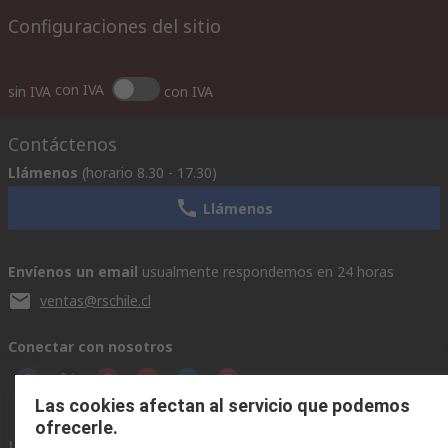
Configuraciones del sitio
con IVA
sin IVA
con IVA
Contáctenos
Llámenos
(horario 8.30 - 17.30)
Llámenos
Envíenos un email
usualmente respondemos en 24 horas
ventas@rschile.cl
Conectar con nosotros
Las cookies afectan al servicio que podemos
ofrecerle.
Links de ayuda