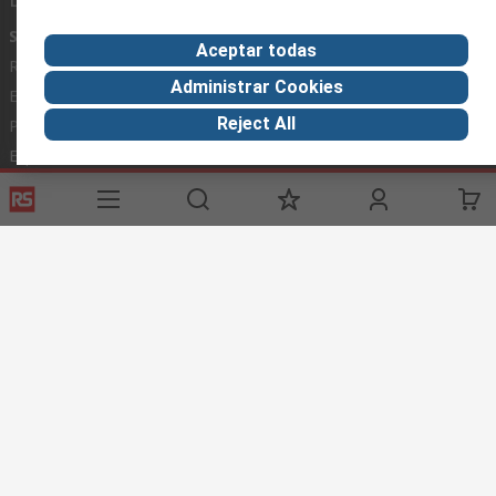
Servicios
Acerca de RS
Industria
Aceptar todas
Registrarse
Acerca de RS
Zona Industria
Administrar Cookies
Entrega
En el mundo
Fabricación
Reject All
Pago
Grupo corporativo
Exportar
ESG
Términos del sitio
Condiciones de venta
Política de
privacidad
Cookie Policy
©RS Group Ltd. 2020
RS Group Ltda.
Teléfonos
+56950121474 / +56999183167
ventas@rschile.cl
Ayuda
Este sitio web ha sido desarrollado por Catalogue solutions Ltd
bajo licencia por RS Group Ltd