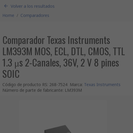
Volver a los resultados
Home
/
Comparadores
Comparador Texas Instruments
LM393M MOS, ECL, DTL, CMOS, TTL
1.3 μs 2-Canales, 36V, 2 V 8 pines
SOIC
Código de producto RS
:
268-7524
Marca
:
Texas Instruments
Número de parte de fabricante
:
LM393M