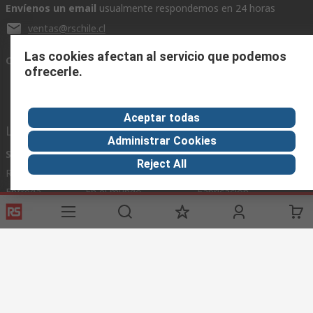
Envíenos un email
usualmente respondemos en 24 horas
ventas@rschile.cl
Las cookies afectan al servicio que podemos
Conectar con nosotros
ofrecerle.
Aceptar todas
Links de ayuda
Administrar Cookies
Servicios
Acerca de RS
Industria
Reject All
Registrarse
Acerca de RS
Zona Industria
Entrega
En el mundo
Fabricación
Pago
Grupo corporativo
Exportar
ESG
Términos del sitio
Condiciones de venta
Política de
privacidad
Cookie Policy