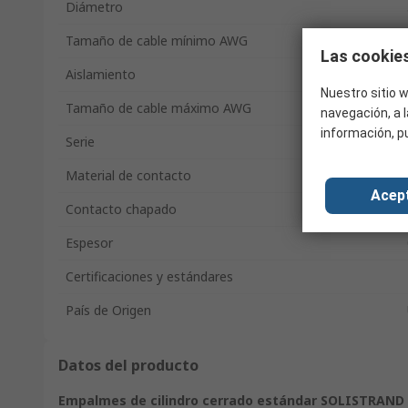
Diámetro
Tamaño de cable mínimo AWG
Las cookies
Aislamiento
Nuestro sitio w
Tamaño de cable máximo AWG
navegación, a l
información, p
Serie
Material de contacto
Acep
Contacto chapado
Espesor
Certificaciones y estándares
País de Origen
Datos del producto
Empalmes de cilindro cerrado estándar SOLISTRAND 