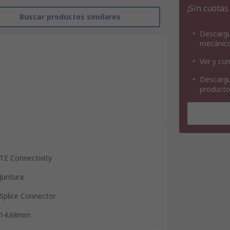
¡Sin cuotas
Buscar productos similares
Descargu
mecánic
Ver y con
Descargu
product
TE Connectivity
Juntura
Splice Connector
14.68mm