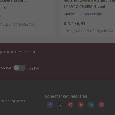
1032NBT Estaño
AWG 16 AWG No Aislado, Ser
STRATO-THERM Níquel
 PRO
Marca
:
TE Connectivity
7
$ 1.176,91
 Pack of 100)
(Sin IVA)
Each (In a Pack of 10)
(Sin IVA)
uraciones del sitio
con IVA
con IVA
Conectar con nosotros
os en 24 horas