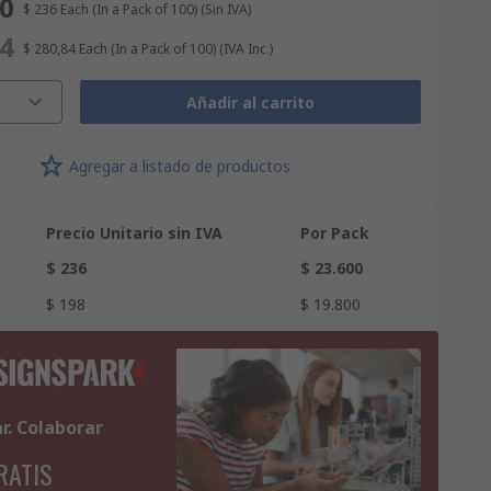
00
$ 236
Each (In a Pack of 100)
(Sin IVA)
84
$ 280,84
Each (In a Pack of 100)
(IVA Inc.)
Añadir al carrito
Agregar a listado de productos
Precio Unitario sin IVA
Por Pack
$ 236
$ 23.600
$ 198
$ 19.800
ar. Colaborar
RATIS