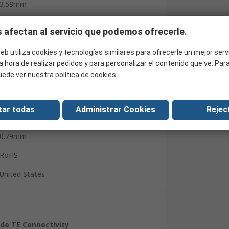
3.58mm
22AWG
 afectan al servicio que podemos ofrecerle.
Uninsulated
eb utiliza cookies y tecnologías similares para ofrecerle un mejor serv
16AWG
a hora de realizar pedidos y para personalizar el contenido que ve. Pa
uede ver nuestra
política de cookies
.
Solistrand
Copper
tar todas
Administrar Cookies
Reject
Tin
0.79mm
RoHS
United States
de TE Connectivity