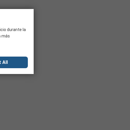
icio durante la
ra más
 All