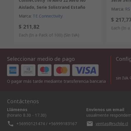
Connectivity 16 AWG 22 AWG No
Serie 34
Aislado, Serie Solistrand Estaño
Marca
:
RS
Marca
:
TE Connectivity
$ 217,7
$ 211,82
Each (In a
Each (In a Pack of 100)
(Sin IVA)
Seleccionar medio de pago
Config
sin IVA
O pagar más tarde mediante transferencia bancaria
Contáctenos
Llámenos
Envíenos un email
(horario 8.30 - 17.30)
usualmente respondem
+56950121474 / +56999183167
ventas@rschile.cl