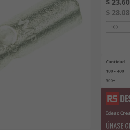
$ 23.6
$ 28.0
100
Cantidad
100 - 400
500+
Idear. Cre
ÚNASE G