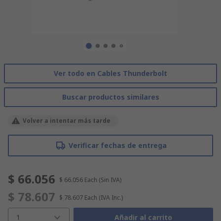
Ver todo en Cables Thunderbolt
Buscar productos similares
Volver a intentar más tarde
Verificar fechas de entrega
$ 66.056
$ 66.056
Each
(Sin IVA)
$ 78.607
$ 78.607
Each
(IVA Inc.)
1
Añadir al carrito