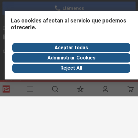
Llámenos
Las cookies afectan al servicio que podemos
ofrecerle.
Envíenos un email
usualmente respondemos en 24 horas
ventas@rschile.cl
Aceptar todas
Conectar con nosotros
Administrar Cookies
Reject All
Links de ayuda
Servicios
Acerca de RS
Industria
Registrarse
Acerca de RS
Zona Industria
Entrega
En el mundo
Fabricación
Pago
Grupo corporativo
Exportar
ESG