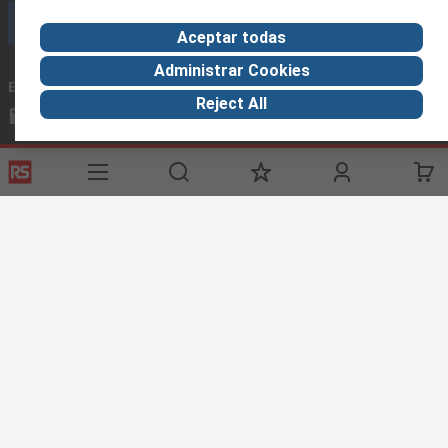
Llámenos
Aceptar todas
Administrar Cookies
Envíenos un email
usualmente respondemos en 24 horas
Reject All
ventas@rschile.cl
Conectar con nosotros
Links de ayuda
Servicios
Acerca de RS
Industria
Registrarse
Acerca de RS
Zona Industria
Entrega
En el mundo
Fabricación
Pago
Grupo corporativo
Exportar
ESG