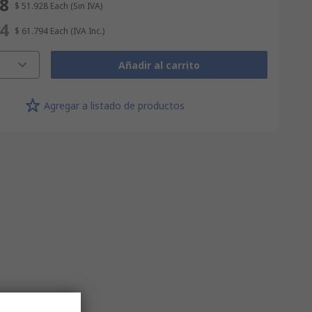
28
$ 51.928
Each
(Sin IVA)
94
$ 61.794
Each
(IVA Inc.)
Añadir al carrito
Agregar a listado de productos