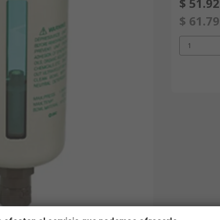
$ 51.9
$ 61.7
1