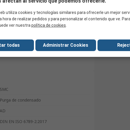
 afectan al servicio que podemos ofrecerle.
Buscar productos similares
eb utiliza cookies y tecnologías similares para ofrecerle un mejor serv
a hora de realizar pedidos y para personalizar el contenido que ve. Pa
uede ver nuestra
política de cookies
.
tar todas
Administrar Cookies
Reject
SMC
Purga de condensado
AD
DIN EN ISO 6789-2:2017