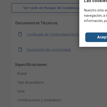
Las cookies
Ver todo en Purgas de Condensado
Nuestro sitio w
navegación, a l
información, p
Documentos Técnicos
Certificado de Conformidad RoHS
Acep
Declaración de conformidad
Especificaciones
Brand
Tipo de producto
Serie
Certificaciones y estándares