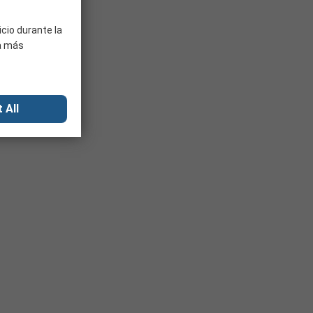
icio durante la
ra más
 All