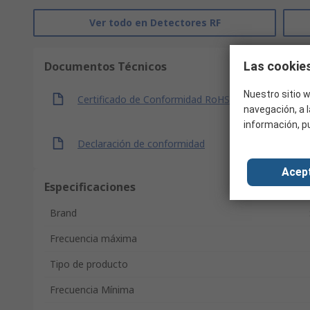
Ver todo en Detectores RF
Las cookies
Documentos Técnicos
Nuestro sitio w
Certificado de Conformidad RoHS
navegación, a l
información, p
Declaración de conformidad
Acep
Especificaciones
Brand
Frecuencia máxima
Tipo de producto
Frecuencia Mínima