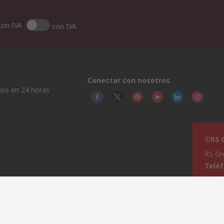
con IVA
con IVA
Conectar con nosotros
os en 24 horas
©RS G
RS Gr
Telé
venta
Ayud