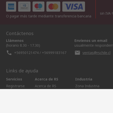
sin IVA
O pagar más tarde mediante transferencia bancaria
Contáctenos
Llámenos
Envíenos un email
(horario 8.30 - 17.30)
usualmente respondem
+56950121474 / +56999183167
ventas@rschile.cl
Links de ayuda
Servicios
Acerca de RS
Industria
Registrarse
Acerca de RS
Zona Industria
Entrega
En el mundo
Fabricación
Pago
Grupo corporativo
Exportar
ESG