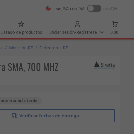
sin IVA
con IVA
con IVA
Listado de productos
Iniciar sesión/Regístrese
0.00
da
/
Medición RF
/
Detectores RF
bra SMA, 700 MHZ
 intentar más tarde
Verificar fechas de entrega