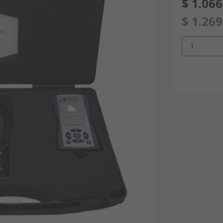
$ 1.066
$ 1.269
1