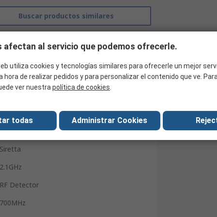
Buscar productos similares
 afectan al servicio que podemos ofrecerle.
eb utiliza cookies y tecnologías similares para ofrecerle un mejor serv
a hora de realizar pedidos y para personalizar el contenido que ve. Pa
uede ver nuestra
política de cookies
.
tar todas
Administrar Cookies
Reject
Siretta
2.1GHz
RF Detector
700MHz