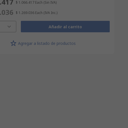
.417
$ 1.066.417
Each
(Sin IVA)
.036
$ 1.269.036
Each
(IVA Inc.)
Añadir al carrito
Agregar a listado de productos