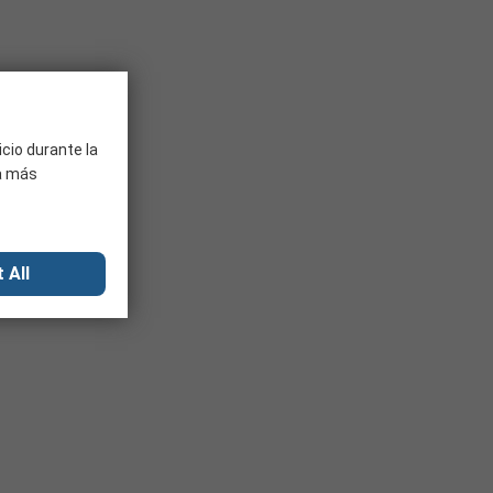
icio durante la
ra más
 All