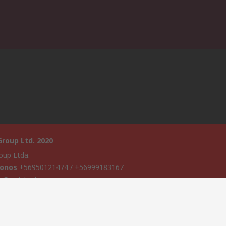
roup Ltd. 2020
oup Ltda.
fonos
+56950121474 / +56999183167
s@rschile.cl
a