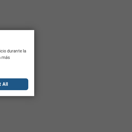
icio durante la
ra más
 All