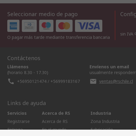
Seleccionar medio de pago
Config
sin IVA
O pagar más tarde mediante transferencia bancaria
Contáctenos
Llámenos
Envíenos un email
(horario 8.30 - 17.30)
usualmente respondem
+56950121474 / +56999183167
ventas@rschile.cl
Links de ayuda
Servicios
Acerca de RS
Industria
Registrarse
Acerca de RS
Zona Industria
Entrega
En el mundo
Fabricación