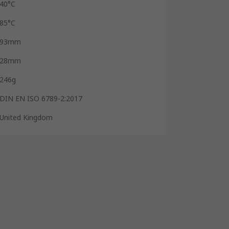
40°C
85°C
93mm
28mm
246g
DIN EN ISO 6789-2:2017
United Kingdom