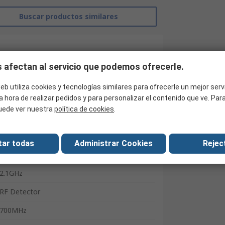
Buscar productos similares
 afectan al servicio que podemos ofrecerle.
eb utiliza cookies y tecnologías similares para ofrecerle un mejor serv
a hora de realizar pedidos y para personalizar el contenido que ve. Pa
uede ver nuestra
política de cookies
.
tar todas
Administrar Cookies
Reject
Siretta
2.1GHz
RF Detector
700MHz