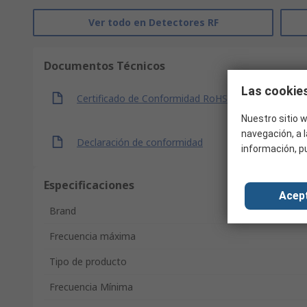
Ver todo en Detectores RF
Documentos Técnicos
Las cookies
Certificado de Conformidad RoHS
Nuestro sitio w
navegación, a l
Declaración de conformidad
información, p
Especificaciones
Acep
Brand
Frecuencia máxima
Tipo de producto
Frecuencia Mínima