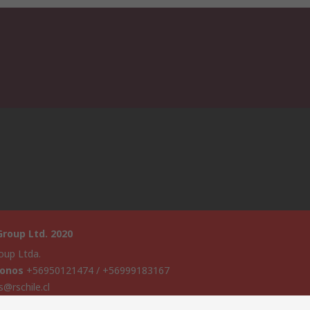
roup Ltd. 2020
oup Ltda.
fonos
+56950121474 / +56999183167
s@rschile.cl
a