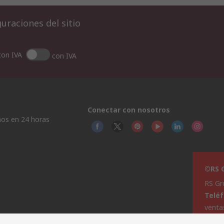
uraciones del sitio
con IVA
con IVA
Conectar con nosotros
os en 24 horas
©RS G
RS Gr
Telé
venta
Ayud