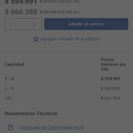
$ 559.991
$ 559.991
Each
(Sin IVA)
$ 666.389
$ 666.389
Each
(IVA Inc.)
1
Añadir al carrito
Agregar a listado de productos
Precio
Cantidad
Unitario sin
IVA
1 - 4
$ 559.991
5 - 9
$ 545.879
10+
$ 531.704
Documentos Técnicos
Certificado de Conformidad RoHS