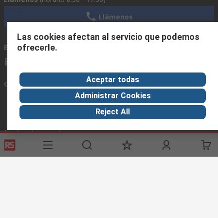
Llámenos
Las cookies afectan al servicio que podemos
ofrecerle.
Envíenos un email
usualmente respondemos en 24 horas
ventas@rschile.cl
Aceptar todas
Conectar con nosotros
Administrar Cookies
Reject All
Links de ayuda
Servicios
Acerca de RS
Industria
Registrarse
Acerca de RS
Zona Industria
Entrega
En el mundo
Fabricación
Pago
Grupo corporativo
Exportar
ESG