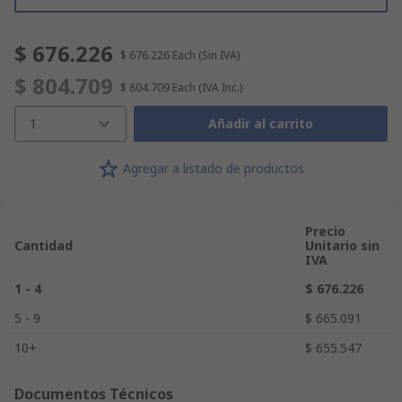
$ 676.226
$ 676.226
Each
(Sin IVA)
$ 804.709
$ 804.709
Each
(IVA Inc.)
1
Añadir al carrito
Agregar a listado de productos
Precio
Cantidad
Unitario sin
IVA
1 - 4
$ 676.226
5 - 9
$ 665.091
10+
$ 655.547
Documentos Técnicos