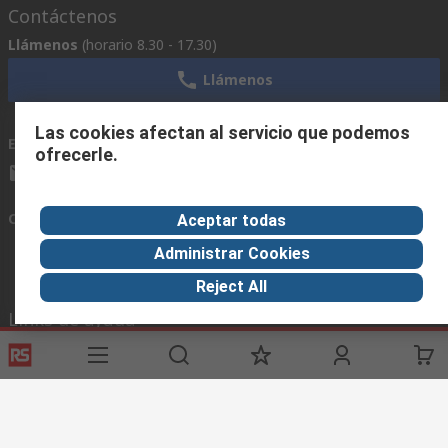
Contáctenos
Llámenos
(horario 8.30 - 17.30)
Llámenos
Las cookies afectan al servicio que podemos
Envíenos un email
usualmente respondemos en 24 horas
ofrecerle.
ventas@rschile.cl
Conectar con nosotros
Aceptar todas
Administrar Cookies
Reject All
Links de ayuda
Servicios
Acerca de RS
Industria
Registrarse
Acerca de RS
Zona Industria
Entrega
En el mundo
Fabricación
Pago
Grupo corporativo