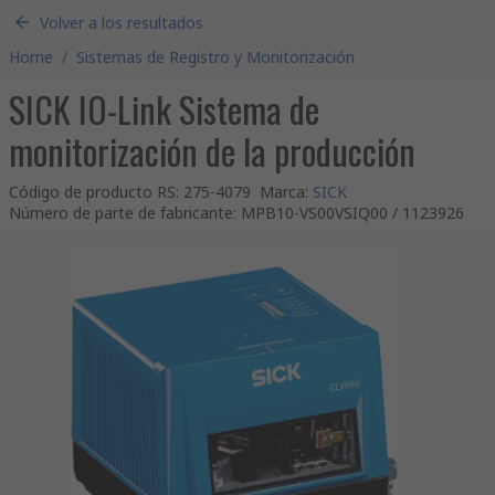
Volver a los resultados
Home
/
Sistemas de Registro y Monitorización
SICK IO-Link Sistema de
monitorización de la producción
Código de producto RS
:
275-4079
Marca
:
SICK
Número de parte de fabricante
:
MPB10-VS00VSIQ00 / 1123926