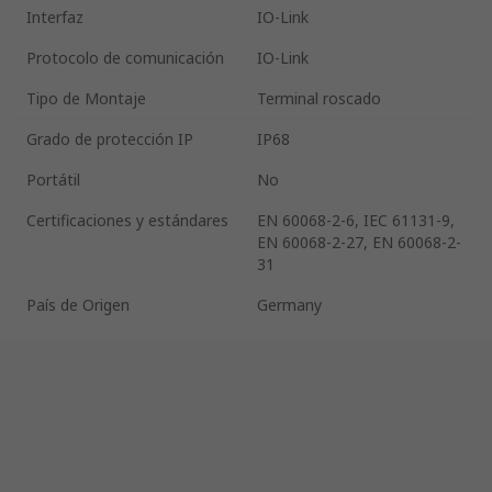
Interfaz
IO-Link
Protocolo de comunicación
IO-Link
Tipo de Montaje
Terminal roscado
Grado de protección IP
IP68
Portátil
No
Certificaciones y estándares
EN 60068-2-6, IEC 61131-9,
EN 60068-2-27, EN 60068-2-
31
País de Origen
Germany