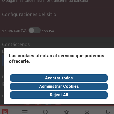
O pagar más tarde mediante transferencia bancaria
Configuraciones del sitio
con IVA
sin IVA
con IVA
Contáctenos
Llámenos
(horario 8.30 - 17.30)
Las cookies afectan al servicio que podemos
Llámenos
ofrecerle.
Envíenos un email
usualmente respondemos en 24 horas
Aceptar todas
ventas@rschile.cl
Administrar Cookies
Reject All
Conectar con nosotros