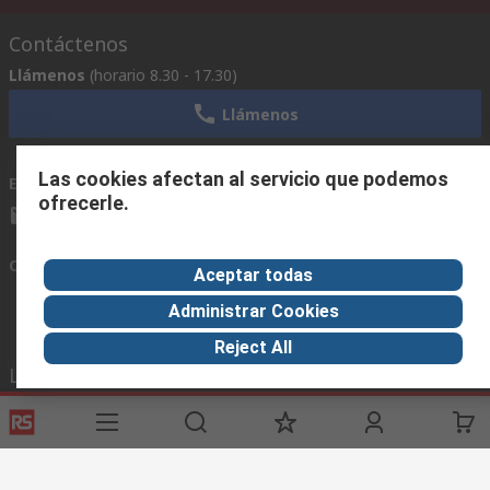
Contáctenos
Llámenos
(horario 8.30 - 17.30)
Llámenos
Las cookies afectan al servicio que podemos
Envíenos un email
usualmente respondemos en 24 horas
ofrecerle.
ventas@rschile.cl
Conectar con nosotros
Aceptar todas
Administrar Cookies
Reject All
Links de ayuda
Servicios
Acerca de RS
Industria
Registrarse
Acerca de RS
Zona Industria
Entrega
En el mundo
Fabricación