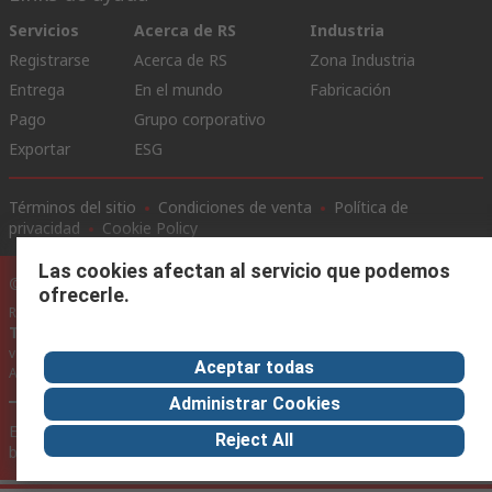
Servicios
Acerca de RS
Industria
Registrarse
Acerca de RS
Zona Industria
Entrega
En el mundo
Fabricación
Pago
Grupo corporativo
Exportar
ESG
Términos del sitio
Condiciones de venta
Política de
privacidad
Cookie Policy
Las cookies afectan al servicio que podemos
©RS Group Ltd. 2020
ofrecerle.
RS Group Ltda.
Teléfonos
+56950121474 / +56999183167
ventas@rschile.cl
Aceptar todas
Ayuda
Administrar Cookies
Este sitio web ha sido desarrollado por Catalogue solutions Ltd
Reject All
bajo licencia por RS Group Ltd