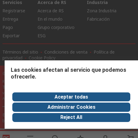
Servicios
Acerca de RS
Industria
Registrarse
Acerca de RS
Zona Industria
Entrega
En el mundo
Fabricación
Pago
Grupo corporativo
Exportar
ESG
Términos del sitio
Condiciones de venta
Política de
privacidad
Cookie Policy
Las cookies afectan al servicio que podemos
©RS Group Ltd. 2020
ofrecerle.
RS Group Ltda.
Teléfonos
+56950121474 / +56999183167
ventas@rschile.cl
Aceptar todas
Ayuda
Administrar Cookies
Este sitio web ha sido desarrollado por Catalogue solutions Ltd
Reject All
bajo licencia por RS Group Ltd