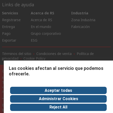
Links de ayuda
Servicios
Acerca de RS
Industria
Registrarse
Acerca de RS
Zona Industria
Entrega
En el mundo
Fabricación
Pago
Grupo corporativo
Exportar
ESG
Términos del sitio
Condiciones de venta
Política de
privacidad
Cookie Policy
Las cookies afectan al servicio que podemos
©RS Group Ltd. 2020
ofrecerle.
RS Group Ltda.
Teléfonos
+56950121474 / +56999183167
ventas@rschile.cl
Aceptar todas
Ayuda
Administrar Cookies
Este sitio web ha sido desarrollado por Catalogue solutions Ltd
Reject All
bajo licencia por RS Group Ltd