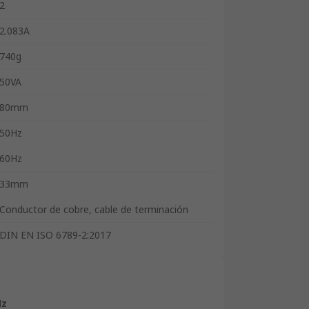
2
2.083A
740g
50VA
80mm
50Hz
60Hz
33mm
Conductor de cobre, cable de terminación
DIN EN ISO 6789-2:2017
Hz