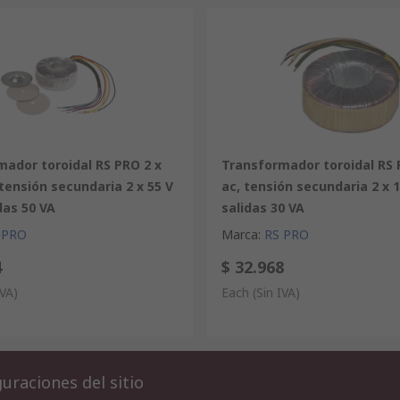
ador toroidal RS PRO 2 x
Transformador toroidal RS 
 tensión secundaria 2 x 55 V
ac, tensión secundaria 2 x 1
idas 50 VA
salidas 30 VA
 PRO
Marca
:
RS PRO
4
$ 32.968
IVA)
Each
(Sin IVA)
uraciones del sitio