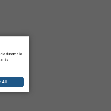
icio durante la
ra más
 All