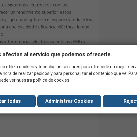
 tus sistemas electrónicos con los
ecer un rendimiento superior, estos
y ligero que optimiza el espacio y reduce los
ona una excelente eficiencia eléctrica, lo que
mo.
 interferencias electromagnéticas (EMI) y
al para aplicaciones electrónicas sensibles.
 afectan al servicio que podemos ofrecerle.
e energía fiable y de alta calidad.
eb utiliza cookies y tecnologías similares para ofrecerle un mejor serv
famosos por su tamaño compacto, su bajo
a hora de realizar pedidos y para personalizar el contenido que ve. Pa
si se trata de una aplicación industrial compleja
uede ver nuestra
política de cookies
.
ansformadores toroidales están a la altura. Su
nistro de energía fiable, lo que te
tar todas
Administrar Cookies
Reject