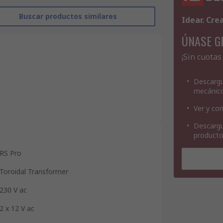
Buscar productos similares
Idear. Cre
ÚNASE G
¡Sin cuotas
Descargu
mecánic
Ver y con
Descargu
product
RS Pro
Toroidal Transformer
230 V ac
2 x 12 V ac