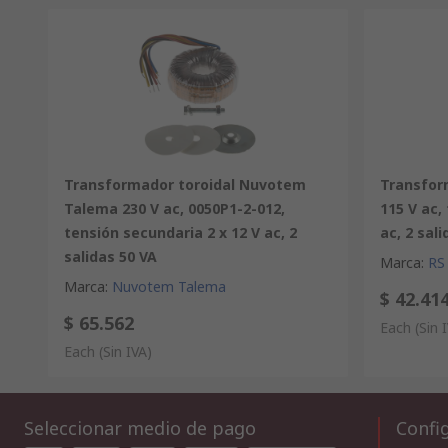
Transformador toroidal Nuvotem
Transform
Talema 230 V ac, 0050P1-2-012,
115 V ac,
tensión secundaria 2 x 12 V ac, 2
ac, 2 sal
salidas 50 VA
Marca
:
RS
Marca
:
Nuvotem Talema
$ 42.41
$ 65.562
Each
(Sin 
Each
(Sin IVA)
Seleccionar medio de pago
Config