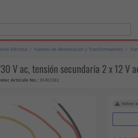
ción Eléctrica
/
Fuentes de Alimentación y Transformadores
/
Tra
0 V ac, tensión secundaria 2 x 12 V ac
relec Artículo No.
:
30403382
Volver a