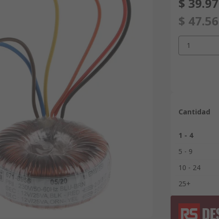
$ 39.9
$ 47.5
1
Cantidad
1 - 4
5 - 9
10 - 24
25+