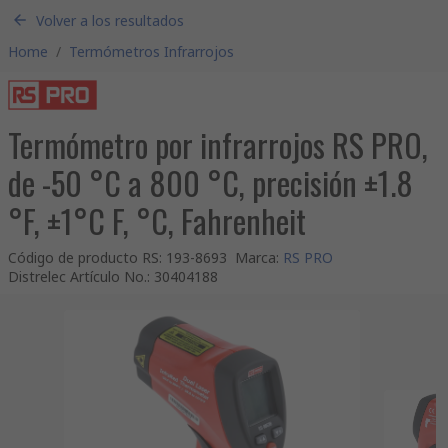
Volver a los resultados
Home
/
Termómetros Infrarrojos
Termómetro por infrarrojos RS PRO,
de -50 °C a 800 °C, precisión ±1.8
°F, ±1°C F, °C, Fahrenheit
Código de producto RS
:
193-8693
Marca
:
RS PRO
Distrelec Artículo No.
:
30404188