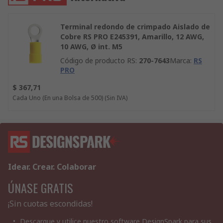
Terminal redondo de crimpado Aislado de
Cobre RS PRO E245391, Amarillo, 12 AWG,
10 AWG, Ø int. M5
Código de producto RS
:
270-7643
Marca
:
RS
PRO
$ 367,71
Cada Uno (En una Bolsa de 500)
(Sin IVA)
Idear. Crear. Colaborar
ÚNASE GRATIS
¡Sin cuotas escondidas!
Descargue y utilice nuestro software DesignSpark para sus