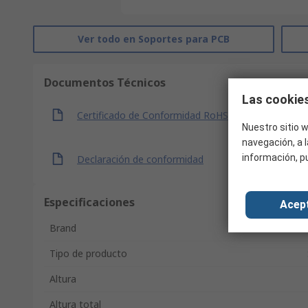
Ver todo en Soportes para PCB
Documentos Técnicos
Las cookies
Certificado de Conformidad RoHS
Nuestro sitio w
navegación, a l
información, p
Declaración de conformidad
Especificaciones
Acep
Brand
Tipo de producto
Altura
Altura total