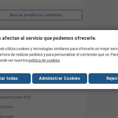
Buscar productos similares
 afectan al servicio que podemos ofrecerle.
eb utiliza cookies y tecnologías similares para ofrecerle un mejor serv
a hora de realizar pedidos y para personalizar el contenido que ve. Pa
uede ver nuestra
política de cookies
.
tar todas
Administrar Cookies
Reject
RS Pro
Soporte para PCB
15.9mm
26.1mm