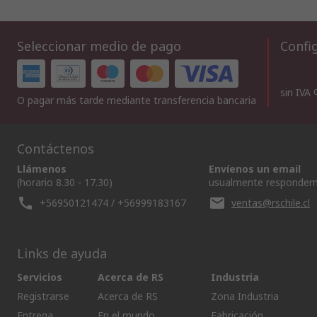
Seleccionar medio de pago
Config
sin IVA
O pagar más tarde mediante transferencia bancaria
Contáctenos
Llámenos
Envíenos un email
(horario 8.30 - 17.30)
usualmente respondem
+56950121474 / +56999183167
ventas@rschile.cl
Links de ayuda
Servicios
Acerca de RS
Industria
Registrarse
Acerca de RS
Zona Industria
Entrega
En el mundo
Fabricación