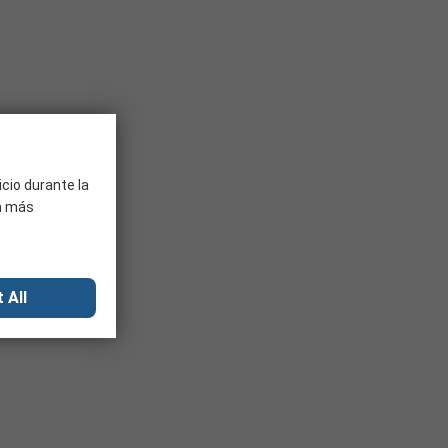
icio durante la
ra más
 All