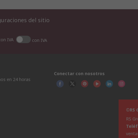
uraciones del sitio
con IVA
con IVA
Conectar con nosotros
os en 24 horas
©RS G
RS Gr
Telé
venta