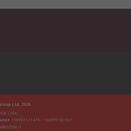
roup Ltd. 2020
oup Ltda.
fonos
+56950121474 / +56999183167
s@rschile.cl