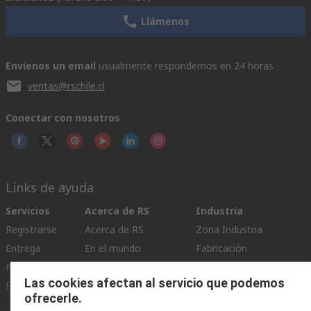
Llámenos
Envíenos un email
usualmente respondemos en 24 horas
ventas@rschile.cl
Conectar con nosotros
Links de ayuda
Servicios
Acerca de RS
Industria
Registrarse
Acerca de RS
Zona Industria
Entrega
En el mundo
Fabricación
Pago
Grupo corporativo
Las cookies afectan al servicio que podemos
Exportar
ESG
ofrecerle.