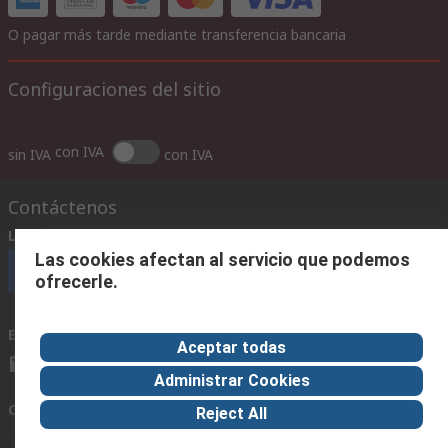
O pagar más tarde mediante transferencia bancaria
Configuraciones del sitio
con IVA
sin IVA
con IVA
Contáctenos
Llámenos
(horario 8.30 - 17.30)
Las cookies afectan al servicio que podemos
Llámenos
ofrecerle.
Envíenos un email
usualmente respondemos en 24 horas
Aceptar todas
ventas@rschile.cl
Administrar Cookies
Conectar con nosotros
Reject All