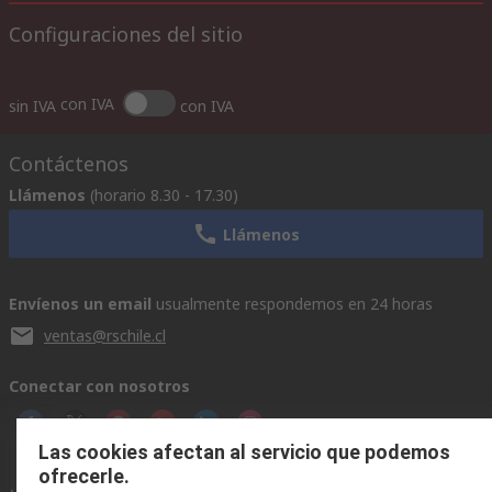
Configuraciones del sitio
con IVA
sin IVA
con IVA
Contáctenos
Llámenos
(horario 8.30 - 17.30)
Llámenos
Envíenos un email
usualmente respondemos en 24 horas
ventas@rschile.cl
Conectar con nosotros
Las cookies afectan al servicio que podemos
ofrecerle.