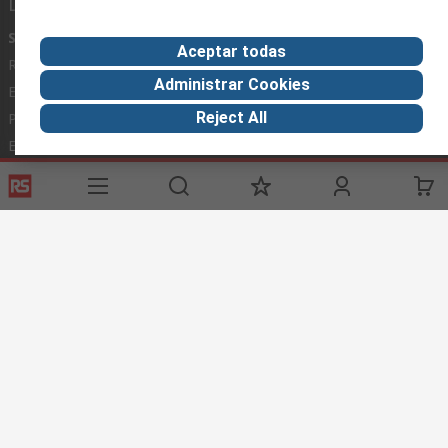
Links de ayuda
Servicios
Acerca de RS
Industria
Aceptar todas
Registrarse
Acerca de RS
Zona Industria
Administrar Cookies
Entrega
En el mundo
Fabricación
Reject All
Pago
Grupo corporativo
Exportar
ESG
Términos del sitio
Condiciones de venta
Política de
privacidad
Cookie Policy
©RS Group Ltd. 2020
RS Group Ltda.
Teléfonos
+56950121474 / +56999183167
ventas@rschile.cl
Ayuda
Este sitio web ha sido desarrollado por Catalogue solutions Ltd
bajo licencia por RS Group Ltd