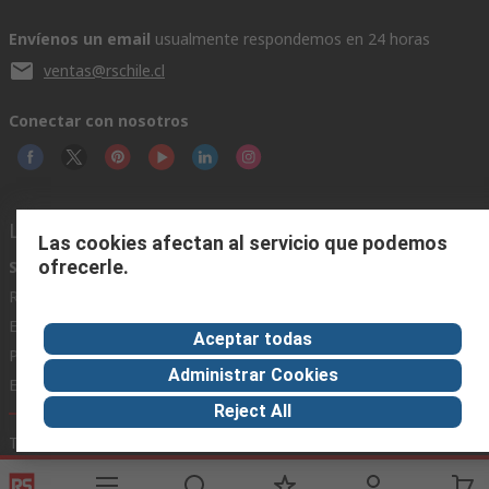
Envíenos un email
usualmente respondemos en 24 horas
ventas@rschile.cl
Conectar con nosotros
Links de ayuda
Las cookies afectan al servicio que podemos
ofrecerle.
Servicios
Acerca de RS
Industria
Registrarse
Acerca de RS
Zona Industria
Entrega
En el mundo
Fabricación
Aceptar todas
Pago
Grupo corporativo
Administrar Cookies
Exportar
ESG
Reject All
Términos del sitio
Condiciones de venta
Política de
privacidad
Cookie Policy