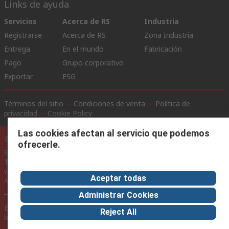
Links de ayuda
Servicios
Acerca de RS
Industria
Registrarse
Acerca de RS
Zona Industria
Entrega
En el mundo
Fabricación
Pago
Grupo corporativo
Exportar
ESG
Términos del sitio
Condiciones de venta
Política de
privacidad
Cookie Policy
Las cookies afectan al servicio que podemos
©RS Group Ltd. 2020
ofrecerle.
RS Group Ltda.
Teléfonos
+56950121474 / +56999183167
ventas@rschile.cl
Aceptar todas
Ayuda
Administrar Cookies
Este sitio web ha sido desarrollado por Catalogue solutions Ltd
Reject All
bajo licencia por RS Group Ltd