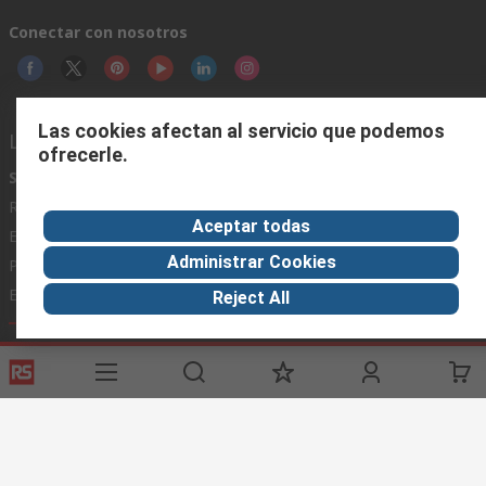
Conectar con nosotros
Las cookies afectan al servicio que podemos
Links de ayuda
ofrecerle.
Servicios
Acerca de RS
Industria
Registrarse
Acerca de RS
Zona Industria
Aceptar todas
Entrega
En el mundo
Fabricación
Administrar Cookies
Pago
Grupo corporativo
Exportar
ESG
Reject All
Términos del sitio
Condiciones de venta
Política de
privacidad
Cookie Policy
©RS Group Ltd. 2020
RS Group Ltda.
Teléfonos
+56950121474 / +56999183167