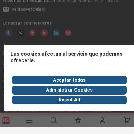
Envíenos un email
usualmente respondemos en 24 horas
ventas@rschile.cl
Conectar con nosotros
Links de ayuda
Las cookies afectan al servicio que podemos
ofrecerle.
Servicios
Acerca de RS
Industria
Registrarse
Acerca de RS
Zona Industria
Entrega
En el mundo
Fabricación
Aceptar todas
Pago
Grupo corporativo
Administrar Cookies
Exportar
ESG
Reject All
Términos del sitio
Condiciones de venta
Política de
privacidad
Cookie Policy
©RS Group Ltd. 2020