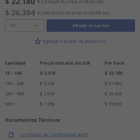
$ 22.180
$ 2.218
Each (In a Pack of 10)
(Sin IVA)
$ 26.394
$ 2.639,42
Each (In a Pack of 10)
(IVA Inc.)
10
Añadir al carrito
Agregar a listado de productos
Cantidad
Precio Unitario sin IVA
Por Pack
10 - 140
$ 2.218
$ 22.180
150 - 240
$ 2.106
$ 21.060
250 - 490
$ 2.043
$ 20.430
500+
$ 1.996
$ 19.960
Documentos Técnicos
Certificado de Conformidad RoHS