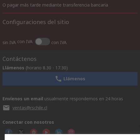
O pagar más tarde mediante transferencia bancaria
Configuraciones del sitio
con IVA
sin IVA
con IVA
Contáctenos
Llámenos
(horario 8.30 - 17.30)
Llámenos
Envíenos un email
usualmente respondemos en 24 horas
ventas@rschile.cl
Conectar con nosotros