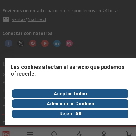
Envíenos un email
usualmente respondemos en 24 horas
ventas@rschile.cl
Conectar con nosotros
Links de ayuda
Las cookies afectan al servicio que podemos
ofrecerle.
Servicios
Acerca de RS
Industria
Registrarse
Acerca de RS
Zona Industria
Entrega
En el mundo
Fabricación
Aceptar todas
Pago
Grupo corporativo
Administrar Cookies
Exportar
ESG
Reject All
Términos del sitio
Condiciones de venta
Política de
privacidad
Cookie Policy