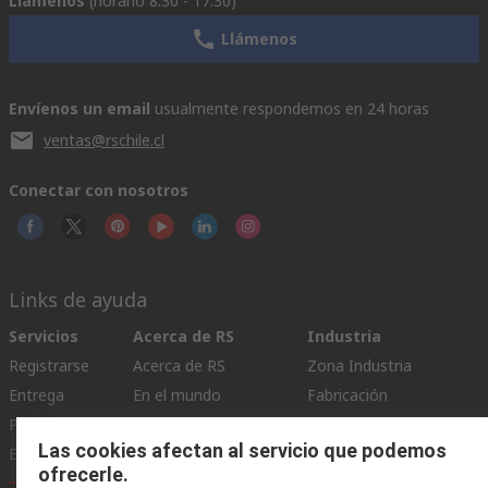
Llámenos
(horario 8.30 - 17.30)
Llámenos
Envíenos un email
usualmente respondemos en 24 horas
ventas@rschile.cl
Conectar con nosotros
Links de ayuda
Servicios
Acerca de RS
Industria
Registrarse
Acerca de RS
Zona Industria
Entrega
En el mundo
Fabricación
Pago
Grupo corporativo
Las cookies afectan al servicio que podemos
Exportar
ESG
ofrecerle.