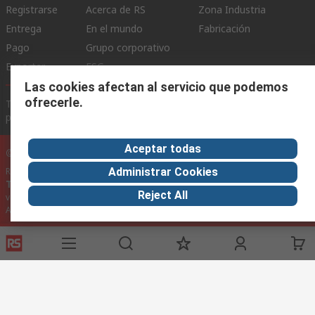
Registrarse
Acerca de RS
Zona Industria
Entrega
En el mundo
Fabricación
Pago
Grupo corporativo
Exportar
ESG
Las cookies afectan al servicio que podemos
ofrecerle.
Términos del sitio
Condiciones de venta
Política de
privacidad
Cookie Policy
Aceptar todas
©RS Group Ltd. 2020
Administrar Cookies
RS Group Ltda.
Teléfonos
+56950121474 / +56999183167
Reject All
ventas@rschile.cl
Ayuda
Este sitio web ha sido desarrollado por Catalogue solutions Ltd
bajo licencia por RS Group Ltd