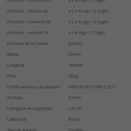
Precisión - corriente DC
±1 % rdg + 2 Digits
Precisión - tensión AC
±1.2 % rdg + 5 Digits
Precisión - corriente AC
±1.2 % rdg + 5 Digits
Precisión - tensión DC
±1 % rdg + 2 Digits
Potencia de la Fuente
Battery
Altura
50mm
Longitud
200mm
Peso
582g
Certificaciones y estándares
DIN EN ISO 6789-2:2017
Anchura
92mm
Categoría de seguridad
CAT III
Calibrated
RSCAL
Tipo de Batería
Ión-litio