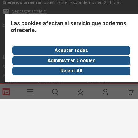
Envíenos un email
usualmente respondemos en 24 horas
ventas@rschile.cl
Las cookies afectan al servicio que podemos
Conectar con nosotros
ofrecerle.
Aceptar todas
Links de ayuda
Administrar Cookies
Servicios
Acerca de RS
Industria
Reject All
Registrarse
Acerca de RS
Zona Industria
Entrega
En el mundo
Fabricación
Pago
Grupo corporativo
Exportar
ESG
Términos del sitio
Condiciones de venta
Política de
privacidad
Cookie Policy
©RS Group Ltd. 2020