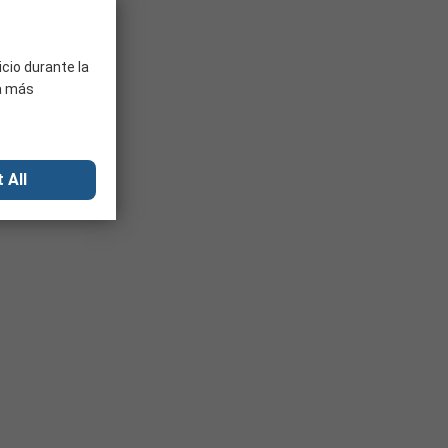
icio durante la
ra más
 All