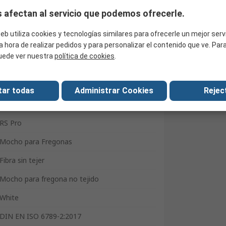
 afectan al servicio que podemos ofrecerle.
Buscar productos similares
eb utiliza cookies y tecnologías similares para ofrecerle un mejor serv
a hora de realizar pedidos y para personalizar el contenido que ve. Pa
uede ver nuestra
política de cookies
.
tar todas
Administrar Cookies
Reject
RS Pro
Mocho para Fregonas
Fibra sin tejer
Mocho para fregona no tejido
White
DIN EN ISO 6789-2:2017