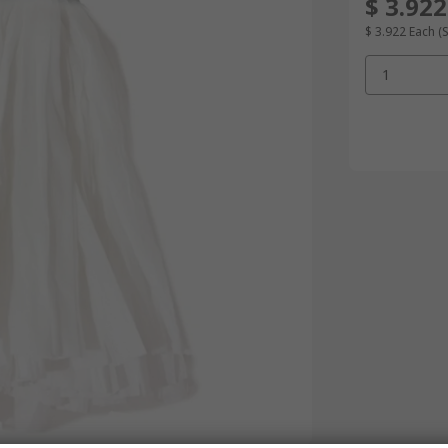
$ 3.922
$ 3.922
Each
(
1