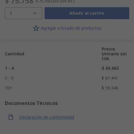
$ 75.758
$ 75.758
Each
(IVA Inc.)
1
Añadir al carrito
Agregar a listado de productos
Precio
Cantidad
Unitario sin
IVA
1 - 4
$ 63.662
5 - 9
$ 61.441
10+
$ 59.346
Documentos Técnicos
Declaración de conformidad