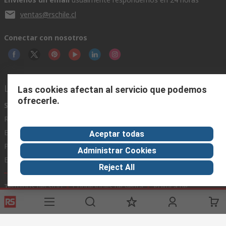
ventas@rschile.cl
Conectar con nosotros
Links de ayuda
Las cookies afectan al servicio que podemos
ofrecerle.
Servicios
Acerca de RS
Industria
Registrarse
Acerca de RS
Zona Industria
Entrega
En el mundo
Fabricación
Aceptar todas
Pago
Grupo corporativo
Administrar Cookies
Exportar
ESG
Reject All
Términos del sitio
Condiciones de venta
Política de
privacidad
Cookie Policy
©RS Group Ltd. 2020