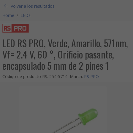
Volver a los resultados
Home
/
LEDs
LED RS PRO, Verde, Amarillo, 571nm,
Vf= 2.4 V, 60 °, Orificio pasante,
encapsulado 5 mm de 2 pines 1
Código de producto RS
:
254-5714
Marca
:
RS PRO