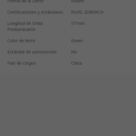
Forma de la Lente
Round
Certificaciones y estándares
RoHS, EUREACH
Longitud de Onda
571nm
Predominante
Color de lente
Green
Estándar de automoción
No
País de Origen
China