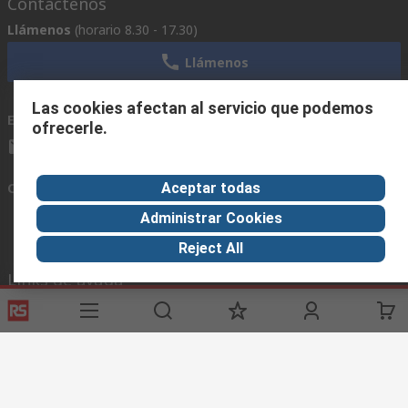
Contáctenos
Llámenos
(horario 8.30 - 17.30)
Llámenos
Las cookies afectan al servicio que podemos
Envíenos un email
usualmente respondemos en 24 horas
ofrecerle.
ventas@rschile.cl
Aceptar todas
Conectar con nosotros
Administrar Cookies
Reject All
Links de ayuda
Servicios
Acerca de RS
Industria
Registrarse
Acerca de RS
Zona Industria
Entrega
En el mundo
Fabricación
Pago
Grupo corporativo