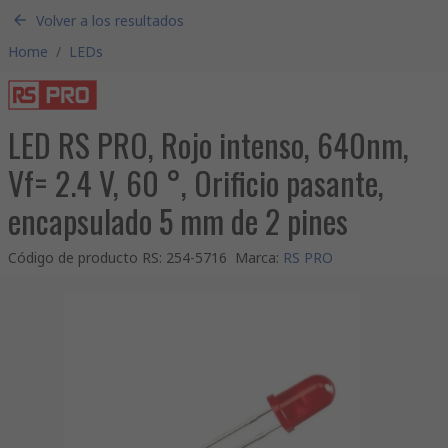
Volver a los resultados
Home
/
LEDs
LED RS PRO, Rojo intenso, 640nm,
Vf= 2.4 V, 60 °, Orificio pasante,
encapsulado 5 mm de 2 pines
Código de producto RS
:
254-5716
Marca
:
RS PRO