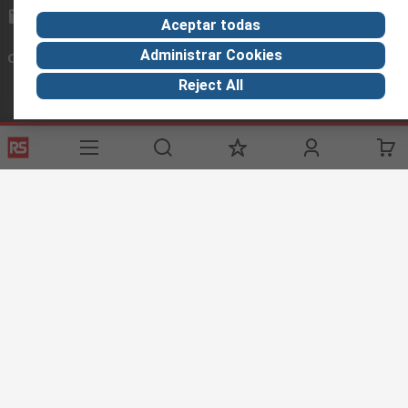
ventas@rschile.cl
Aceptar todas
Administrar Cookies
Conectar con nosotros
Reject All
Links de ayuda
Servicios
Acerca de RS
Industria
Registrarse
Acerca de RS
Zona Industria
Entrega
En el mundo
Fabricación
Pago
Grupo corporativo
Exportar
ESG
Términos del sitio
Condiciones de venta
Política de
privacidad
Cookie Policy
©RS Group Ltd. 2020