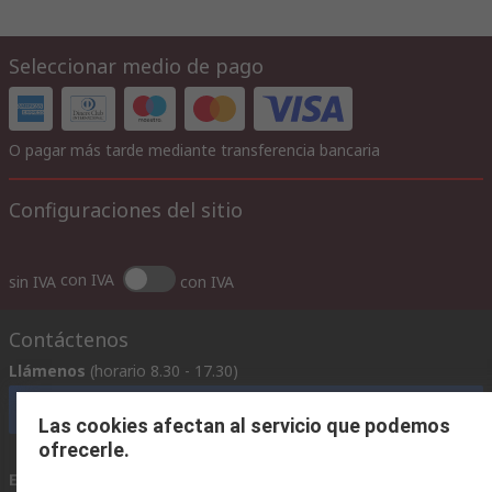
Seleccionar medio de pago
O pagar más tarde mediante transferencia bancaria
Configuraciones del sitio
con IVA
sin IVA
con IVA
Contáctenos
Llámenos
(horario 8.30 - 17.30)
Llámenos
Las cookies afectan al servicio que podemos
ofrecerle.
Envíenos un email
usualmente respondemos en 24 horas