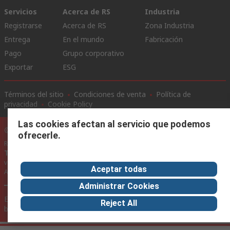
Servicios
Acerca de RS
Industria
Registrarse
Acerca de RS
Zona Industria
Entrega
En el mundo
Fabricación
Pago
Grupo corporativo
Exportar
ESG
Términos del sitio
Condiciones de venta
Política de
privacidad
Cookie Policy
Las cookies afectan al servicio que podemos
©RS Group Ltd. 2020
ofrecerle.
RS Group Ltda.
Teléfonos
+56950121474 / +56999183167
ventas@rschile.cl
Aceptar todas
Ayuda
Administrar Cookies
Este sitio web ha sido desarrollado por Catalogue solutions Ltd
Reject All
bajo licencia por RS Group Ltd