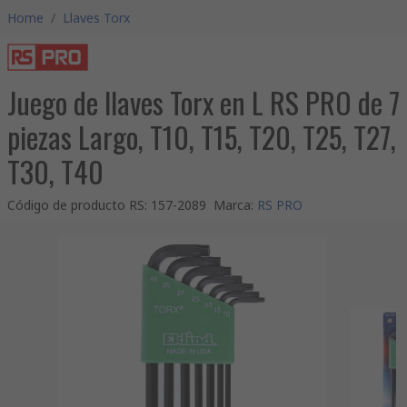
Home
/
Llaves Torx
Juego de llaves Torx en L RS PRO de 7
piezas Largo, T10, T15, T20, T25, T27,
T30, T40
Código de producto RS
:
157-2089
Marca
:
RS PRO