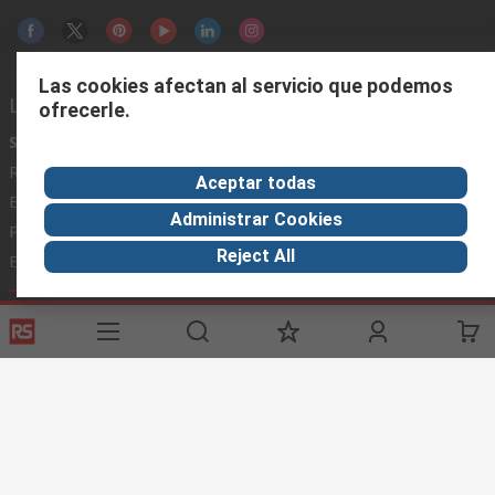
Las cookies afectan al servicio que podemos
Links de ayuda
ofrecerle.
Servicios
Acerca de RS
Industria
Registrarse
Acerca de RS
Zona Industria
Aceptar todas
Entrega
En el mundo
Fabricación
Administrar Cookies
Pago
Grupo corporativo
Reject All
Exportar
ESG
Términos del sitio
Condiciones de venta
Política de
privacidad
Cookie Policy
©RS Group Ltd. 2020
RS Group Ltda.
Teléfonos
+56950121474 / +56999183167
ventas@rschile.cl
Ayuda