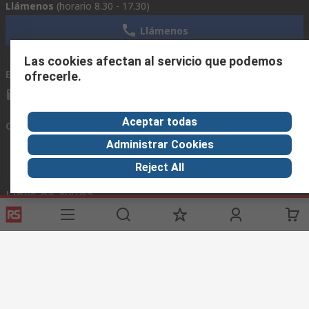
Llámenos
(horario 8.30 - 17.30)
Llámenos
Las cookies afectan al servicio que podemos
Envíenos un email
usualmente respondemos en 24 horas
ofrecerle.
ventas@rschile.cl
Aceptar todas
Conectar con nosotros
Administrar Cookies
Reject All
Links de ayuda
Servicios
Acerca de RS
Industria
Registrarse
Acerca de RS
Zona Industria
Entrega
En el mundo
Fabricación
Pago
Grupo corporativo
Exportar
ESG