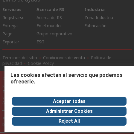
Servicios
Acerca de RS
Industria
Registrarse
Acerca de RS
Zona Industria
Entrega
En el mundo
Fabricación
Pago
Grupo corporativo
Exportar
ESG
Términos del sitio
Condiciones de venta
Política de
privacidad
Cookie Policy
Las cookies afectan al servicio que podemos
©RS Group Ltd. 2020
ofrecerle.
RS Group Ltda.
Teléfonos
+56950121474 / +56999183167
ventas@rschile.cl
Aceptar todas
Ayuda
Administrar Cookies
Este sitio web ha sido desarrollado por Catalogue solutions Ltd
Reject All
bajo licencia por RS Group Ltd