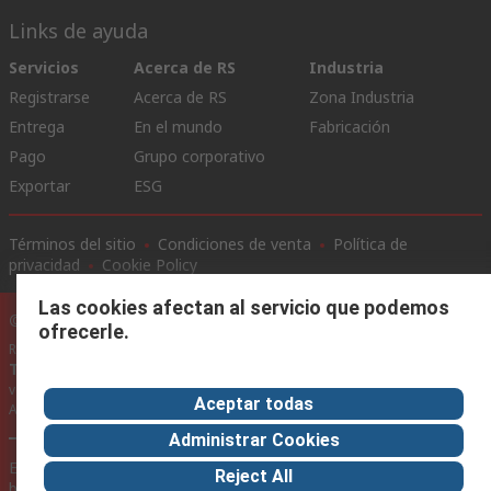
Links de ayuda
Servicios
Acerca de RS
Industria
Registrarse
Acerca de RS
Zona Industria
Entrega
En el mundo
Fabricación
Pago
Grupo corporativo
Exportar
ESG
Términos del sitio
Condiciones de venta
Política de
privacidad
Cookie Policy
Las cookies afectan al servicio que podemos
©RS Group Ltd. 2020
ofrecerle.
RS Group Ltda.
Teléfonos
+56950121474 / +56999183167
ventas@rschile.cl
Aceptar todas
Ayuda
Administrar Cookies
Este sitio web ha sido desarrollado por Catalogue solutions Ltd
Reject All
bajo licencia por RS Group Ltd