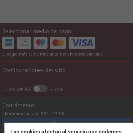
Seleccionar medio de pago
O pagar más tarde mediante transferencia bancaria
Configuraciones del sitio
con IVA
sin IVA
con IVA
Contáctenos
Llámenos
(horario 8.30 - 17.30)
Llámenos
Las cookies afectan al servicio que podemos